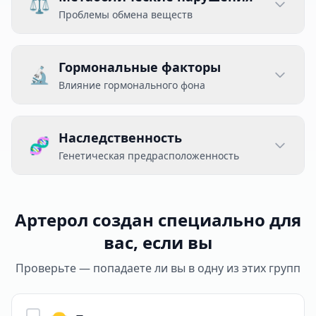
⚖️
Проблемы обмена веществ
Избыточный вес
📊
Ожирение увеличивает нагрузку на организм
Гормональные факторы
🔬
Влияние гормонального фона
Повышенный холестерин
🩸
Нарушение липидного обмена
Возрастные изменения
⏰
Естественные гормональные перестройки
Наследственность
🧬
Генетическая предрасположенность
Стресс и переутомление
🌡️
Повышенный уровень кортизола
Семейный анамнез
👨‍👩‍👧
Наличие проблемы у близких родственников
Артерол создан специально для
вас, если вы
Проверьте — попадаете ли вы в одну из этих групп